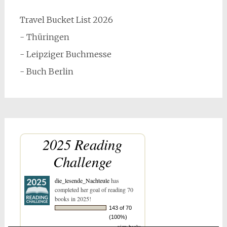
Travel Bucket List 2026
- Thüringen
- Leipziger Buchmesse
- Buch Berlin
2025 Reading
Challenge
die_lesende_Nachteule
has
completed her goal of reading 70
books in 2025!
143 of 70
(100%)
view books