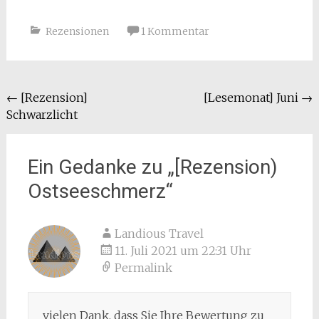
Rezensionen
1 Kommentar
Beitragsnavigation
←
[Rezension]
[Lesemonat] Juni
→
Schwarzlicht
Ein Gedanke zu „
[Rezension)
Ostseeschmerz
“
Landious Travel
11. Juli 2021 um 22:31 Uhr
Permalink
vielen Dank, dass Sie Ihre Bewertung zu