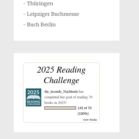
- Thüringen
- Leipziger Buchmesse
- Buch Berlin
2025 Reading
Challenge
die_lesende_Nachteule
has
completed her goal of reading 70
books in 2025!
143 of 70
(100%)
view books