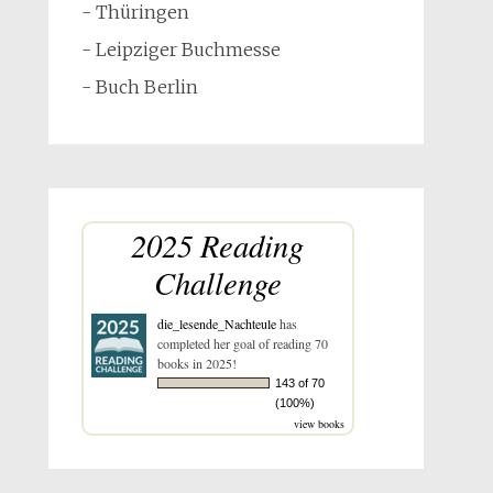
- Thüringen
- Leipziger Buchmesse
- Buch Berlin
2025 Reading
Challenge
die_lesende_Nachteule
has
completed her goal of reading 70
books in 2025!
143 of 70
(100%)
view books