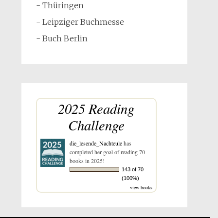
- Thüringen
- Leipziger Buchmesse
- Buch Berlin
2025 Reading
Challenge
die_lesende_Nachteule
has
completed her goal of reading 70
books in 2025!
143 of 70
(100%)
view books