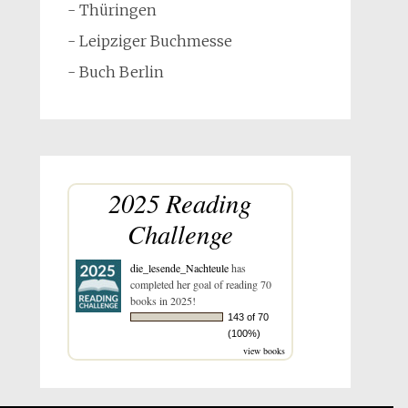
- Thüringen
- Leipziger Buchmesse
- Buch Berlin
2025 Reading
Challenge
die_lesende_Nachteule
has
completed her goal of reading 70
books in 2025!
143 of 70
(100%)
view books