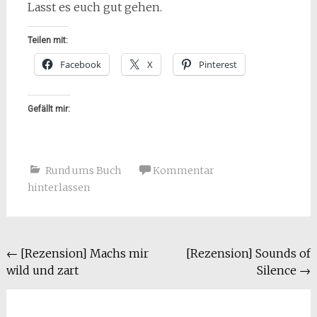
Lasst es euch gut gehen.
Teilen mit:
Facebook
X
Pinterest
Gefällt mir:
Rund ums Buch
Kommentar
hinterlassen
Beitragsnavigation
←
[Rezension] Machs mir
[Rezension] Sounds of
wild und zart
Silence
→