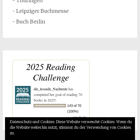
- Thüringen
- Leipziger Buchmesse
- Buch Berlin
2025 Reading
Challenge
die_lesende_Nachteule
has
completed her goal of reading 70
books in 2025!
143 of 70
(100%)
view books
Datenschutz und Cookies: Diese Website verwendet Cookies. Wenn du
die Website weiterhin nutzt, stimmst du der Verwendung von Cookies
zu.