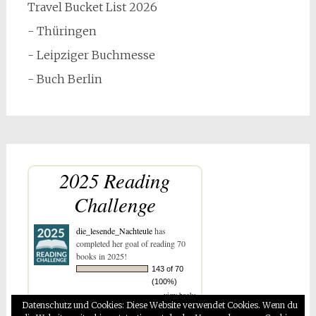
Travel Bucket List 2026
- Thüringen
- Leipziger Buchmesse
- Buch Berlin
2025 Reading
Challenge
die_lesende_Nachteule
has
completed her goal of reading 70
books in 2025!
143 of 70
(100%)
view books
Datenschutz und Cookies: Diese Website verwendet Cookies. Wenn du