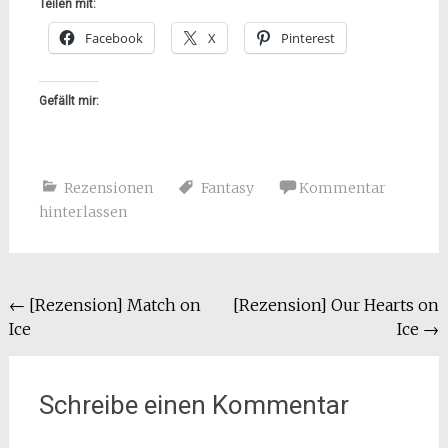
Teilen mit:
Facebook
X
Pinterest
Gefällt mir:
Rezensionen
Fantasy
Kommentar
hinterlassen
Beitragsnavigation
←
[Rezension] Match on
[Rezension] Our Hearts on
Ice
Ice
→
Schreibe einen Kommentar