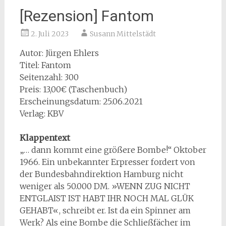
[Rezension] Fantom
2. Juli 2023
Susann Mittelstädt
Autor: Jürgen Ehlers
Titel: Fantom
Seitenzahl: 300
Preis: 13,00€ (Taschenbuch)
Erscheinungsdatum: 25.06.2021
Verlag: KBV
Klappentext
„… dann kommt eine größere Bombe!“ Oktober
1966. Ein unbekannter Erpresser fordert von
der Bundesbahndirektion Hamburg nicht
weniger als 50.000 DM. »WENN ZUG NICHT
ENTGLAIST IST HABT IHR NOCH MAL GLÜK
GEHABT«, schreibt er. Ist da ein Spinner am
Werk? Als eine Bombe die Schließfächer im