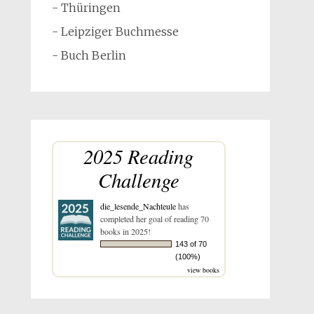
- Thüringen
- Leipziger Buchmesse
- Buch Berlin
2025 Reading
Challenge
die_lesende_Nachteule
has
completed her goal of reading 70
books in 2025!
143 of 70
(100%)
view books