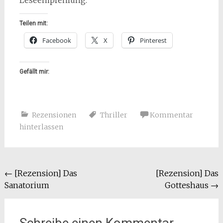
Leseempfehlung.
Teilen mit:
Facebook
X
Pinterest
Gefällt mir:
Rezensionen
Thriller
Kommentar
hinterlassen
Beitragsnavigation
←
[Rezension] Das
[Rezension] Das
Sanatorium
Gotteshaus
→