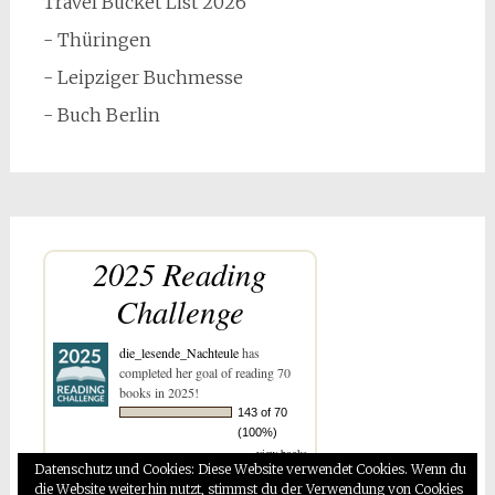
Travel Bucket List 2026
- Thüringen
- Leipziger Buchmesse
- Buch Berlin
2025 Reading
Challenge
die_lesende_Nachteule
has
completed her goal of reading 70
books in 2025!
143 of 70
(100%)
view books
Datenschutz und Cookies: Diese Website verwendet Cookies. Wenn du
die Website weiterhin nutzt, stimmst du der Verwendung von Cookies