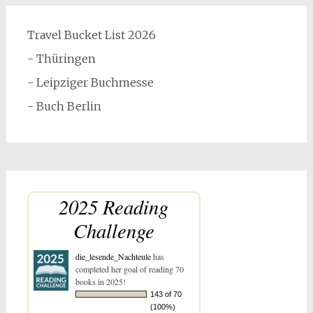
Travel Bucket List 2026
- Thüringen
- Leipziger Buchmesse
- Buch Berlin
2025 Reading
Challenge
die_lesende_Nachteule
has
completed her goal of reading 70
books in 2025!
143 of 70
(100%)