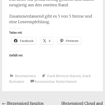
neugierig aus den zweiten Band.
Zusammenfassend gibt es 5 von 5 Sterne und
eine Leseempfehlung.
Teilen mit:
Facebook
X
Pinterest
Gefällt mir:
Rezensionen
Dark Reverse Harem
,
Dark
Romance
Kommentar hinterlassen
Beitragsnavigation
←
[Rezension] Spurlos
[Rezension] Cloud and