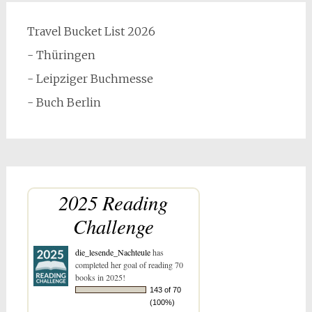
Travel Bucket List 2026
- Thüringen
- Leipziger Buchmesse
- Buch Berlin
2025 Reading
Challenge
die_lesende_Nachteule
has
completed her goal of reading 70
books in 2025!
143 of 70
(100%)