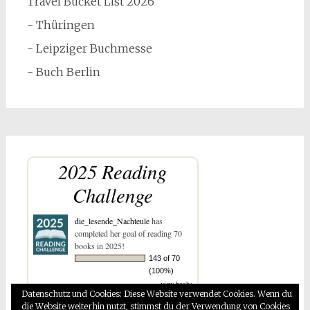
Travel Bucket List 2026
- Thüringen
- Leipziger Buchmesse
- Buch Berlin
2025 Reading
Challenge
die_lesende_Nachteule
has
completed her goal of reading 70
books in 2025!
143 of 70
(100%)
view books
Datenschutz und Cookies: Diese Website verwendet Cookies. Wenn du
die Website weiterhin nutzt, stimmst du der Verwendung von Cookies