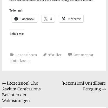
Teilen mit:
Facebook
X
Pinterest
Gefällt mir:
Rezensionen
Thriller
Kommentar
hinterlassen
Beitragsnavigation
←
[Rezension] The
[Rezension] Unstillbare
Asylum Confessions:
Erregung
→
Beichten der
Wahnsinnigen