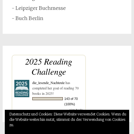
- Leipziger Buchmesse
- Buch Berlin
2025 Reading
Challenge
die_lesende_Nachteule
has
completed her goal of reading 70
books in 2025!
143 of 70
(100%)
view books
Datenschutz und Cookies: Diese Website verwendet Cookies. Wenn du
die Website weiterhin nutzt, stimmst du der Verwendung von Cookies
zu.