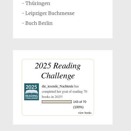
- Thüringen
- Leipziger Buchmesse
- Buch Berlin
2025 Reading
Challenge
die_lesende_Nachteule
has
completed her goal of reading 70
books in 2025!
143 of 70
(100%)
view books