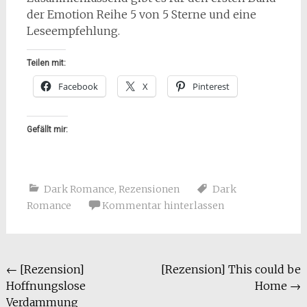
der Emotion Reihe 5 von 5 Sterne und eine
Leseempfehlung.
Teilen mit:
Facebook
X
Pinterest
Gefällt mir:
Dark Romance
,
Rezensionen
Dark
Romance
Kommentar hinterlassen
Beitragsnavigation
←
[Rezension]
[Rezension] This could be
Hoffnungslose
Home
→
Verdammung