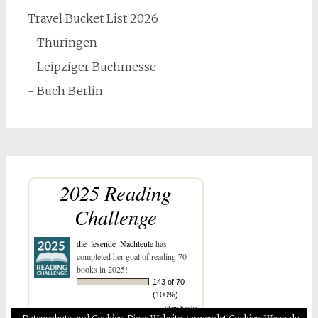
Travel Bucket List 2026
- Thüringen
- Leipziger Buchmesse
- Buch Berlin
2025 Reading
Challenge
die_lesende_Nachteule
has
completed her goal of reading 70
books in 2025!
143 of 70
(100%)
view books