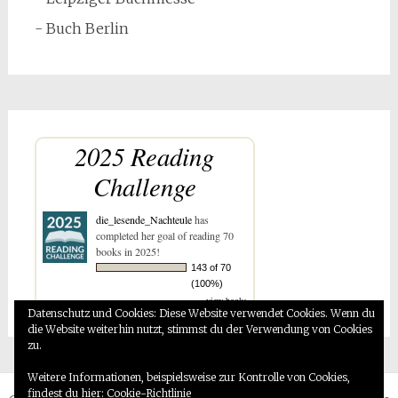
- Buch Berlin
2025 Reading
Challenge
die_lesende_Nachteule
has
completed her goal of reading 70
books in 2025!
143 of 70
(100%)
view books
Datenschutz und Cookies: Diese Website verwendet Cookies. Wenn du
die Website weiterhin nutzt, stimmst du der Verwendung von Cookies
zu.
Weitere Informationen, beispielsweise zur Kontrolle von Cookies,
findest du hier:
Cookie-Richtlinie