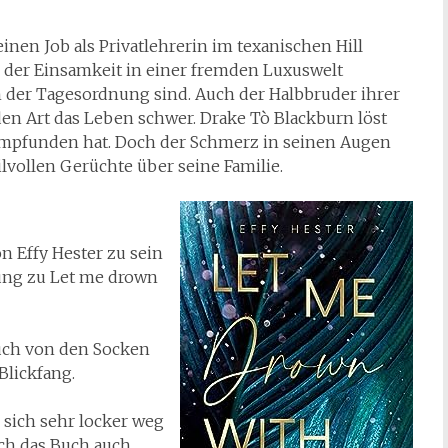
inen Job als Privatlehrerin im texanischen Hill
n der Einsamkeit in einer fremden Luxuswelt
an der Tagesordnung sind. Auch der Halbbruder ihrer
en Art das Leben schwer. Drake Tò Blackburn löst
r empfunden hat. Doch der Schmerz in seinen Augen
eilvollen Gerüchte über seine Familie.
n Effy Hester zu sein
ung zu Let me drown
euch von den Socken
Blickfang.
n sich sehr locker weg
 ich das Buch auch