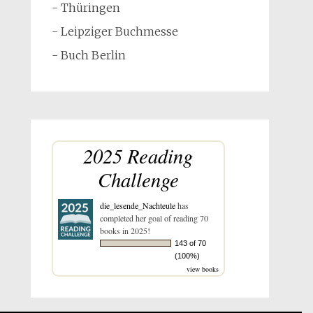
- Thüringen
- Leipziger Buchmesse
- Buch Berlin
2025 Reading
Challenge
die_lesende_Nachteule
has
completed her goal of reading 70
books in 2025!
143 of 70
(100%)
view books