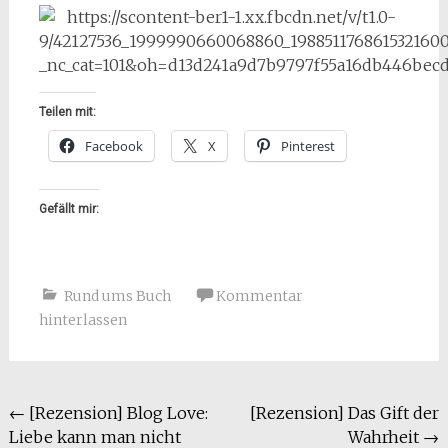
Teilen mit:
Facebook
X
Pinterest
Gefällt mir:
Rund ums Buch
Kommentar
hinterlassen
Beitragsnavigation
←
[Rezension] Blog Love:
[Rezension] Das Gift der
Liebe kann man nicht
Wahrheit
→