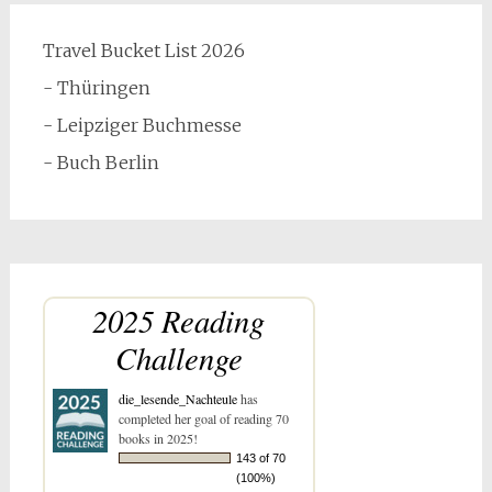
Travel Bucket List 2026
- Thüringen
- Leipziger Buchmesse
- Buch Berlin
2025 Reading
Challenge
die_lesende_Nachteule
has
completed her goal of reading 70
books in 2025!
143 of 70
(100%)