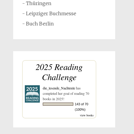
- Thüringen
- Leipziger Buchmesse
- Buch Berlin
2025 Reading
Challenge
die_lesende_Nachteule
has
completed her goal of reading 70
books in 2025!
143 of 70
(100%)
view books