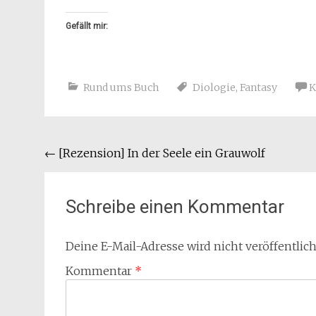
Gefällt mir:
Rund ums Buch
Diologie
,
Fantasy
K
Beitragsnavigation
←
[Rezension] In der Seele ein Grauwolf
Schreibe einen Kommentar
Deine E-Mail-Adresse wird nicht veröffentlich
Kommentar
*