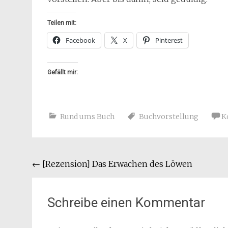
Teilen mit:
Facebook
X
Pinterest
Gefällt mir:
Rund ums Buch
Buchvorstellung
K
Beitragsnavigation
←
[Rezension] Das Erwachen des Löwen
Schreibe einen Kommentar