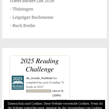
Travel Bucket List 2026
- Thüringen
- Leipziger Buchmesse
- Buch Berlin
2025 Reading
Challenge
die_lesende_Nachteule
has
completed her goal of reading 70
books in 2025!
143 of 70
(100%)
view books
Datenschutz und Cookies: Diese Website verwendet Cookies. Wenn du
die Website weiterhin nutzt, stimmst du der Verwendung von Cookies