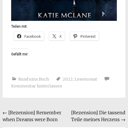
Teilen mit:
Facebook
X
Pinterest
Gefällt mir:
Rund ums Buch
2022
,
Lesemonat
Kommentar hinterlassen
Beitragsnavigation
←
[Rezension] Remember
[Rezension] Die tausend
when Dreams were Born
Teile meines Herzens
→