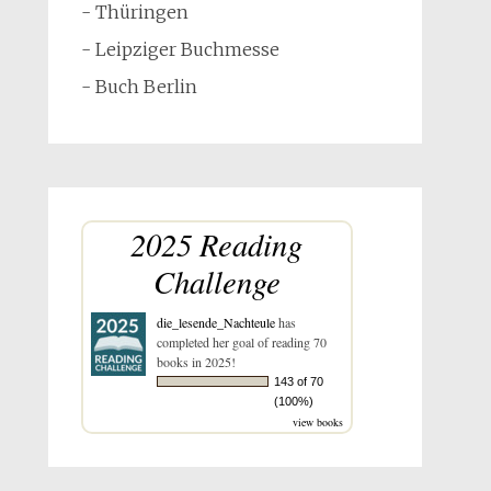
- Thüringen
- Leipziger Buchmesse
- Buch Berlin
2025 Reading
Challenge
die_lesende_Nachteule
has
completed her goal of reading 70
books in 2025!
143 of 70
(100%)
view books