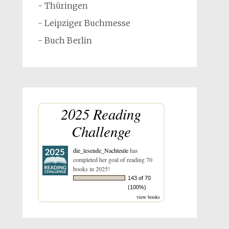
- Thüringen
- Leipziger Buchmesse
- Buch Berlin
2025 Reading
Challenge
die_lesende_Nachteule
has
completed her goal of reading 70
books in 2025!
143 of 70
(100%)
view books